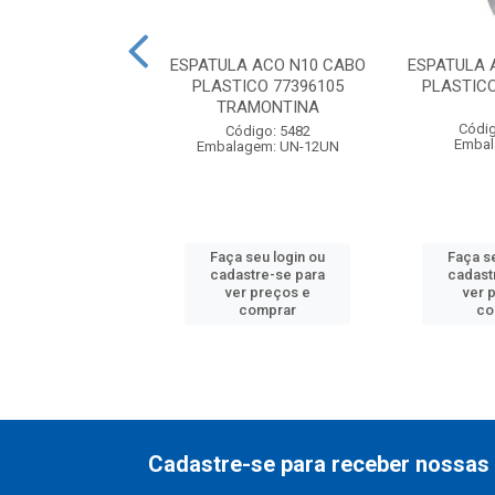
LA ACO CROMADA
ESPATULA ACO N10 CABO
ESPATULA 
 CABO PLASTICO
PLASTICO 77396105
PLASTIC
57 CONDOR
TRAMONTINA
Códig
digo: 10742
Código: 5482
Embal
balagem: UN
Embalagem: UN-12UN
 seu login ou
Faça seu login ou
Faça s
astre-se para
cadastre-se para
cadast
er preços e
ver preços e
ver 
comprar
comprar
co
Cadastre-se para receber nossas 