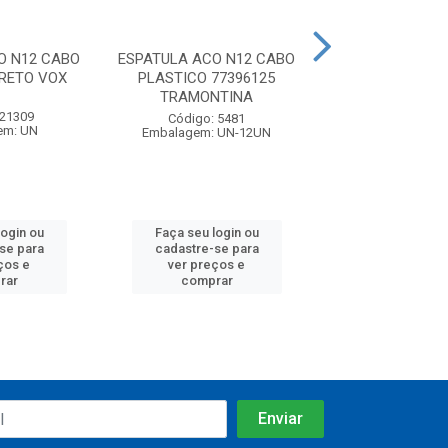
O N12 CABO
ESPATULA ACO N12 CABO
ESPATULA ACO 
PRETO VOX
PLASTICO 77396125
PLASTICO 77
TRAMONTINA
TRAMONT
 21309
Código: 5481
Código: 54
em: UN
Embalagem: UN-12UN
Embalagem: U
login ou
Faça seu login ou
Faça seu log
se para
cadastre-se para
cadastre-se
ços e
ver preços e
ver preços
rar
comprar
compra