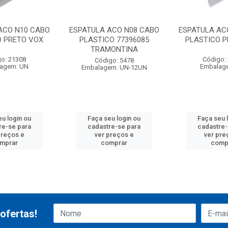
ACO N10 CABO
ESPATULA ACO N08 CABO
ESPATULA AC
O PRETO VOX
PLASTICO 77396085
PLASTICO 
TRAMONTINA
o: 21308
Código:
Código: 5478
agem: UN
Embalag
Embalagem: UN-12UN
eu login ou
Faça seu login ou
Faça seu 
re-se para
cadastre-se para
cadastre-
preços e
ver preços e
ver pre
mprar
comprar
comp
ofertas!