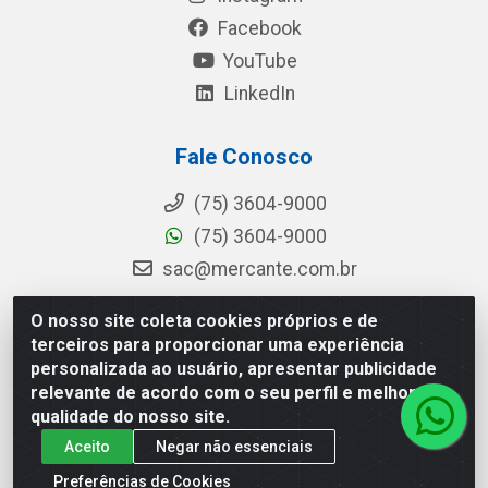
Facebook
YouTube
LinkedIn
Fale Conosco
(75) 3604-9000
(75) 3604-9000
sac@mercante.com.br
O nosso site coleta cookies próprios e de
terceiros para proporcionar uma experiência
Mercante Distribuidora - Rua Mercante, 699 - Aviário, Feira de
personalizada ao usuário, apresentar publicidade
Santana/BA - CEP 44.096-218 - CNPJ 96.755.848/0001-08
relevante de acordo com o seu perfil e melhorar a
qualidade do nosso site.
Aceito
Negar não essenciais
Preferências de Cookies