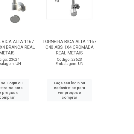
 BICA ALTA 1167
TORNEIRA BICA ALTA 1167
1X4 BRANCA REAL
C40 ABS 1X4 CROMADA
METAIS
REAL METAIS
digo: 23624
Código: 23623
alagem: UN
Embalagem: UN
 seu login ou
Faça seu login ou
stre-se para
cadastre-se para
r preços e
ver preços e
comprar
comprar