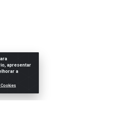
para
io, apresentar
elhorar a
 Cookies