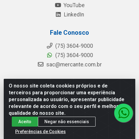
YouTube
LinkedIn
Fale Conosco
(75) 3604-9000
(75) 3604-9000
sac@mercante.com.br
O nosso site coleta cookies próprios e de
Mercante Distribuidora - Rua Mercante, 699 - Aviário,
terceiros para proporcionar uma experiência
Feira de Santana/BA - CEP 44.096-218 - CNPJ
personalizada ao usuário, apresentar publicidade
96.755.848/0001-08
relevante de acordo com o seu perfil e melhorar a
qualidade do nosso site.
Aceito
Negar não essenciais
Preferências de Cookies