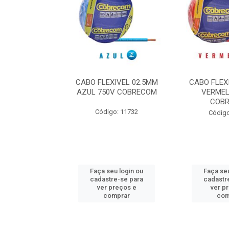
1.50 14 PRETO
CABO FLEXIVEL 02.5MM
CABO FLEX
COBRECOM
AZUL 750V COBRECOM
VERMEL
COB
o: 11802
Código: 11732
Código
u login ou
Faça seu login ou
Faça seu
e-se para
cadastre-se para
cadastr
reços e
ver preços e
ver p
mprar
comprar
com