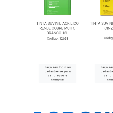
NIL ACRILICA
TINTA SUVINIL ACRILICO
TINTA SUVIN
L 25KG
RENDE COBRE MUITO
CINZ
BRANCO 18L
o: 18901
Códig
Código: 12628
u login ou
Faça seu login ou
Faça seu
e-se para
cadastre-se para
cadastr
reços e
ver preços e
ver p
mprar
comprar
com