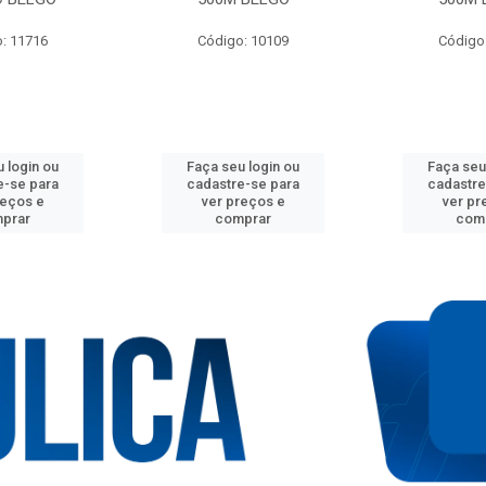
: 11716
Código: 10109
Código
 login ou
Faça seu login ou
Faça seu
e-se para
cadastre-se para
cadastre
reços e
ver preços e
ver pr
prar
comprar
com