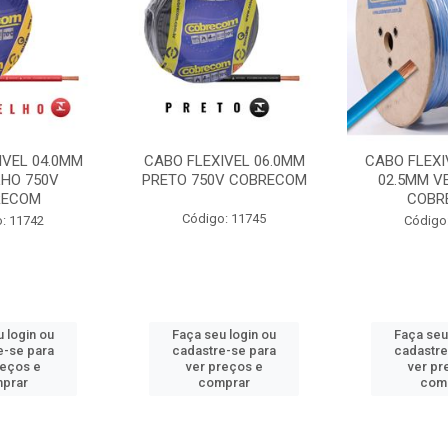
IVEL 04.0MM
CABO FLEXIVEL 06.0MM
CABO FLEXI
HO 750V
PRETO 750V COBRECOM
02.5MM V
RECOM
COBR
Código: 11745
: 11742
Código
 login ou
Faça seu login ou
Faça seu
e-se para
cadastre-se para
cadastre
reços e
ver preços e
ver pr
prar
comprar
com