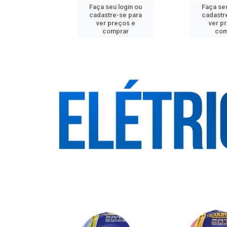
u login ou
Faça seu login ou
Faça seu
e-se para
cadastre-se para
cadastr
reços e
ver preços e
ver p
mprar
comprar
com