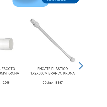
C ESGOTO
ENGATE PLASTICO
CAIXA S
00MM KRONA
1X2X50CM BRANCO KRONA
QUADRADA 10
BRANCA N
: 12568
Código: 13887
Código