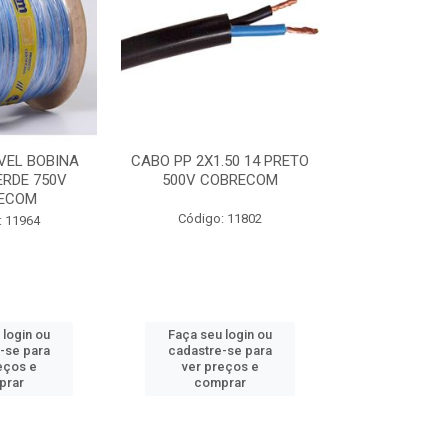
VEL BOBINA
CABO PP 2X1.50 14 PRETO
CABO FLEXI
ERDE 750V
500V COBRECOM
AZUL 750V
ECOM
Código: 11802
Código:
: 11964
 login ou
Faça seu login ou
Faça seu 
-se para
cadastre-se para
cadastre
eços e
ver preços e
ver pr
prar
comprar
comp