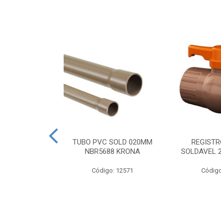
SIFONADA
TUBO PVC SOLD 020MM
REGISTR
00X50 GRELHA
NBR5688 KRONA
SOLDAVEL 
 N5 KRONA
Código: 12571
Código
o: 2935