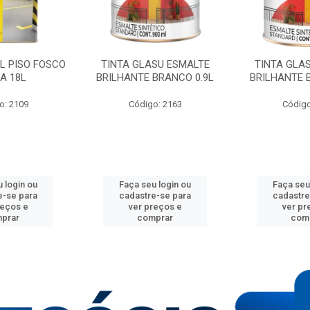
IL PISO FOSCO
TINTA GLASU ESMALTE
TINTA GLA
A 18L
BRILHANTE BRANCO 0.9L
BRILHANTE 
o: 2109
Código: 2163
Código
 login ou
Faça seu login ou
Faça seu
e-se para
cadastre-se para
cadastre
reços e
ver preços e
ver pr
prar
comprar
com