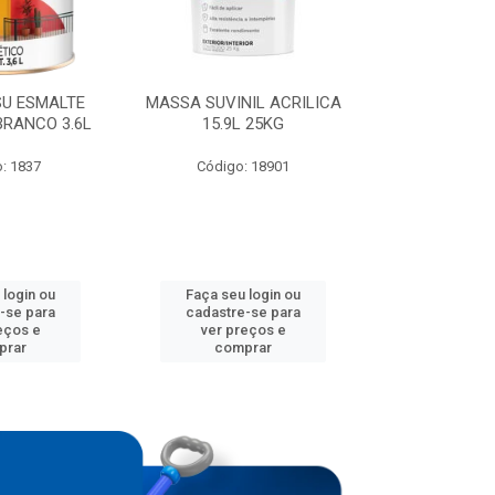
SU ESMALTE
MASSA SUVINIL ACRILICA
TINTA SUVIN
BRANCO 3.6L
15.9L 25KG
RENDE COB
BRANC
: 1837
Código: 18901
Código:
 login ou
Faça seu login ou
Faça seu 
-se para
cadastre-se para
cadastre
eços e
ver preços e
ver pr
prar
comprar
comp