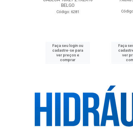
BELGO
o: 21566
Código
Código: 6281
u login ou
Faça seu login ou
Faça seu
e-se para
cadastre-se para
cadastr
reços e
ver preços e
ver p
mprar
comprar
com