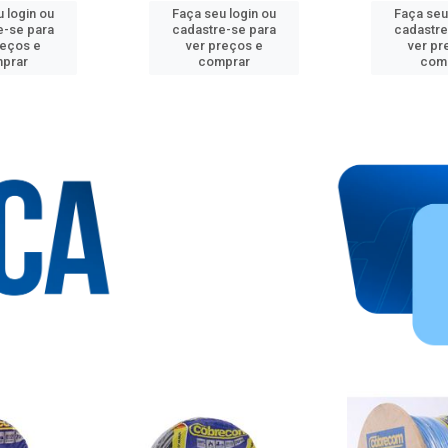
 login ou
Faça seu login ou
Faça seu
e-se para
cadastre-se para
cadastre
reços e
ver preços e
ver pr
prar
comprar
com