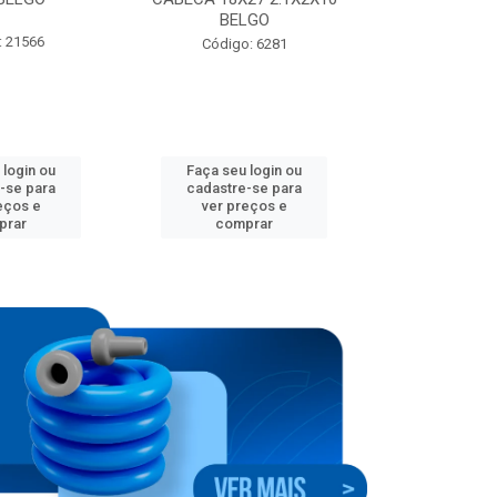
BELGO
: 21566
Código:
Código: 6281
 login ou
Faça seu login ou
Faça seu 
-se para
cadastre-se para
cadastre
eços e
ver preços e
ver pr
prar
comprar
comp