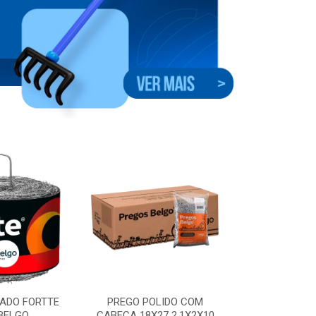
ADO FORTTE
PREGO POLIDO COM
GRAMPO CER
BELGO
CABECA 18X27 2.1X2X10
7X8X09