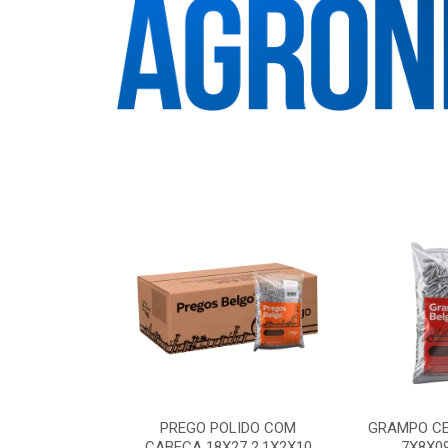
PADO FORTTE
PREGO POLIDO COM
GRAMPO CE
 BELGO
CABECA 18X27 2.1X2X10
7X8X0