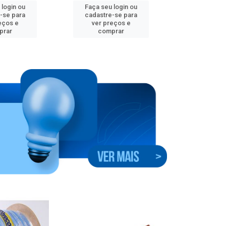
 login ou
Faça seu login ou
Faça seu 
-se para
cadastre-se para
cadastre
eços e
ver preços e
ver pr
prar
comprar
comp