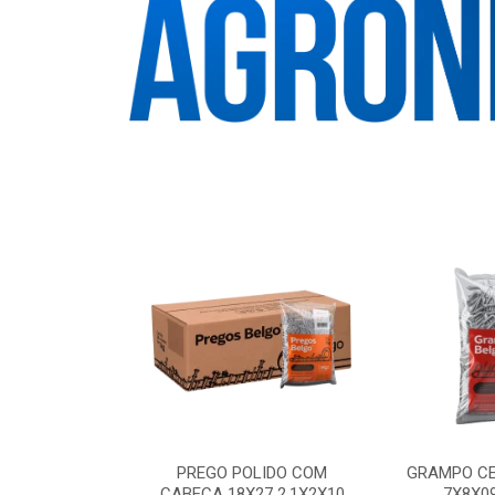
PADO FORTTE
PREGO POLIDO COM
GRAMPO CE
 BELGO
CABECA 18X27 2.1X2X10
7X8X0