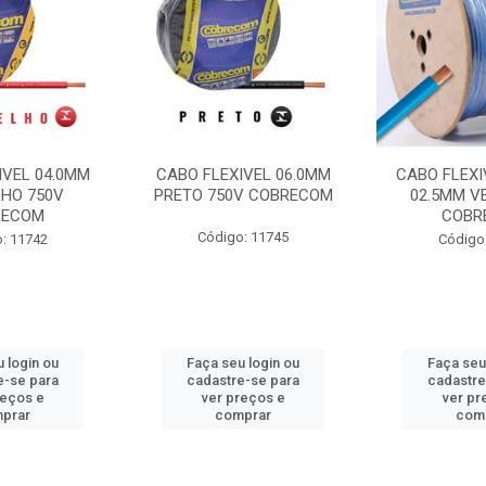
IVEL 04.0MM
CABO FLEXIVEL 06.0MM
CABO FLEXI
HO 750V
PRETO 750V COBRECOM
02.5MM V
RECOM
COBR
Código: 11745
: 11742
Código
 login ou
Faça seu login ou
Faça seu
e-se para
cadastre-se para
cadastre
reços e
ver preços e
ver pr
prar
comprar
com