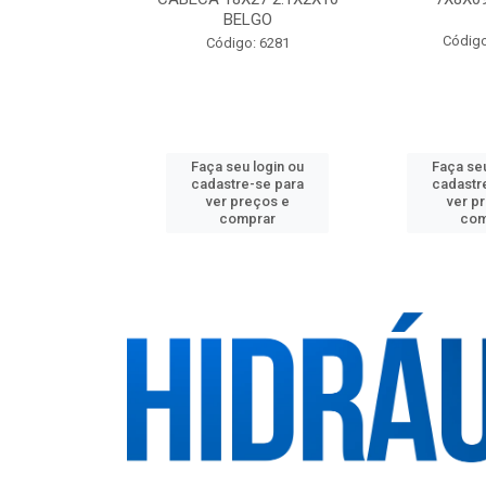
BELGO
o: 21566
Código
Código: 6281
u login ou
Faça seu login ou
Faça seu
e-se para
cadastre-se para
cadastr
reços e
ver preços e
ver p
mprar
comprar
com