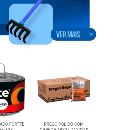
ADO FORTTE
PREGO POLIDO COM
GRAMPO CER
BELGO
CABECA 18X27 2.1X2X10
7X8X09