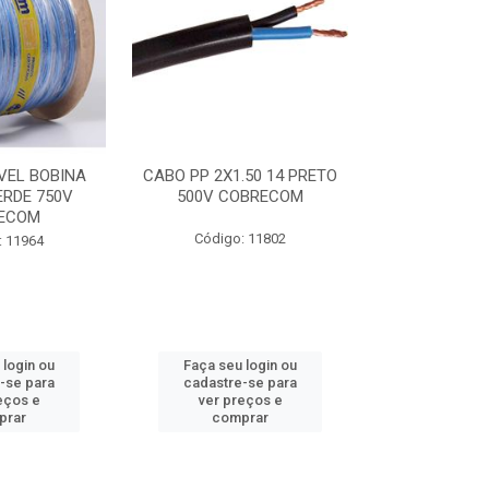
VEL BOBINA
CABO PP 2X1.50 14 PRETO
CABO FLEXI
ERDE 750V
500V COBRECOM
AZUL 750V
ECOM
Código: 11802
Código:
: 11964
 login ou
Faça seu login ou
Faça seu 
-se para
cadastre-se para
cadastre
eços e
ver preços e
ver pr
prar
comprar
comp