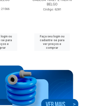
BELGO
: 21566
Código:
Código: 6281
 login ou
Faça seu login ou
Faça seu 
-se para
cadastre-se para
cadastre
eços e
ver preços e
ver pr
prar
comprar
comp