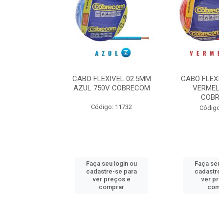
1.50 14 PRETO
CABO FLEXIVEL 02.5MM
CABO FLEX
COBRECOM
AZUL 750V COBRECOM
VERMEL
COB
o: 11802
Código: 11732
Código
u login ou
Faça seu login ou
Faça seu
e-se para
cadastre-se para
cadastr
reços e
ver preços e
ver p
mprar
comprar
com