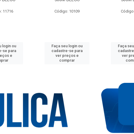
: 11716
Código: 10109
Código
 login ou
Faça seu login ou
Faça seu
e-se para
cadastre-se para
cadastre
reços e
ver preços e
ver pr
prar
comprar
com