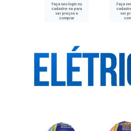
u login ou
Faça seu login ou
Faça seu
e-se para
cadastre-se para
cadastr
reços e
ver preços e
ver p
mprar
comprar
com