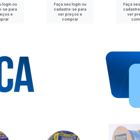
 login ou
Faça seu login ou
Faça seu
e-se para
cadastre-se para
cadastre
reços e
ver preços e
ver pr
prar
comprar
com