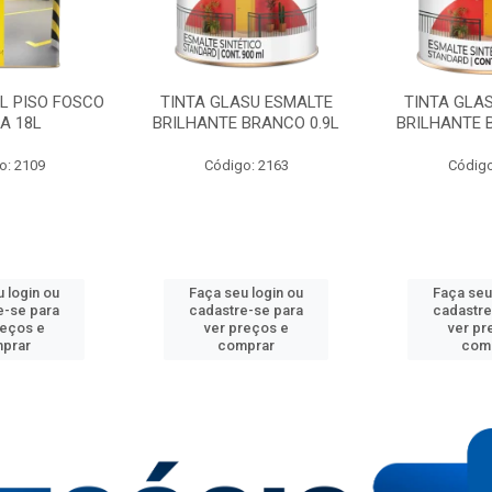
IL PISO FOSCO
TINTA GLASU ESMALTE
TINTA GLA
A 18L
BRILHANTE BRANCO 0.9L
BRILHANTE 
o: 2109
Código: 2163
Código
 login ou
Faça seu login ou
Faça seu
e-se para
cadastre-se para
cadastre
reços e
ver preços e
ver pr
prar
comprar
com