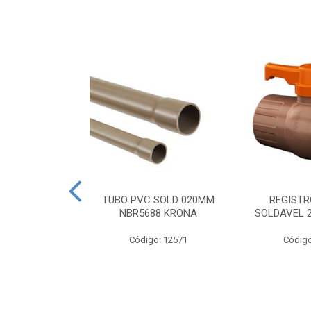
SIFONADA
TUBO PVC SOLD 020MM
REGISTR
00X50 GRELHA
NBR5688 KRONA
SOLDAVEL 
 N5 KRONA
Código: 12571
Código
o: 2935