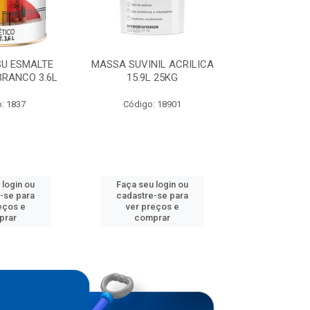
SU ESMALTE
MASSA SUVINIL ACRILICA
TINTA SUVIN
BRANCO 3.6L
15.9L 25KG
RENDE COB
BRANC
: 1837
Código: 18901
Código:
 login ou
Faça seu login ou
Faça seu 
-se para
cadastre-se para
cadastre
eços e
ver preços e
ver pr
prar
comprar
comp