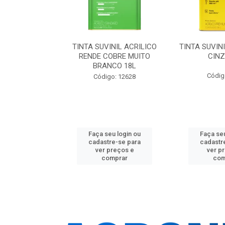
NIL ACRILICA
TINTA SUVINIL ACRILICO
TINTA SUVIN
L 25KG
RENDE COBRE MUITO
CINZ
BRANCO 18L
o: 18901
Códig
Código: 12628
u login ou
Faça seu login ou
Faça seu
e-se para
cadastre-se para
cadastr
reços e
ver preços e
ver p
mprar
comprar
com