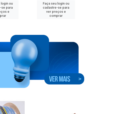
 login ou
Faça seu login ou
Faça seu 
-se para
cadastre-se para
cadastre
eços e
ver preços e
ver pr
prar
comprar
comp