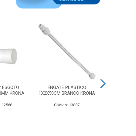
C ESGOTO
ENGATE PLASTICO
CAIXA S
00MM KRONA
1X2X50CM BRANCO KRONA
QUADRADA 10
BRANCA N
: 12568
Código: 13887
Código