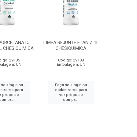
 PORCELANATO
LIMPA REJUNTE ETANIZ 1L
L CHESIQUIMICA
CHESIQUIMICA
digo: 29105
Código: 29108
alagem: UN
Embalagem: UN
 seu login ou
Faça seu login ou
stre-se para
cadastre-se para
r preços e
ver preços e
comprar
comprar