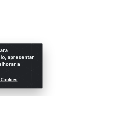
para
io, apresentar
elhorar a
 Cookies