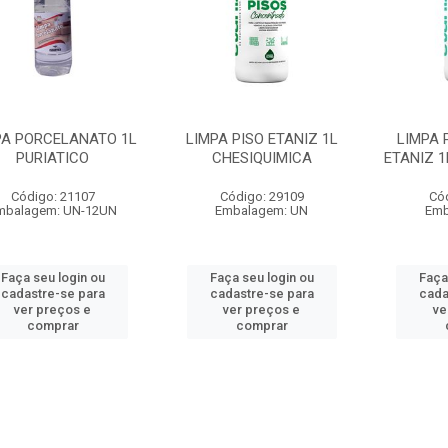
PA PORCELANATO 1L
LIMPA PISO ETANIZ 1L
LIMPA
PURIATICO
CHESIQUIMICA
ETANIZ 1
Código: 21107
Código: 29109
Có
mbalagem: UN-12UN
Embalagem: UN
Emb
Faça seu login ou
Faça seu login ou
Faça
cadastre-se para
cadastre-se para
cada
ver preços e
ver preços e
ve
comprar
comprar