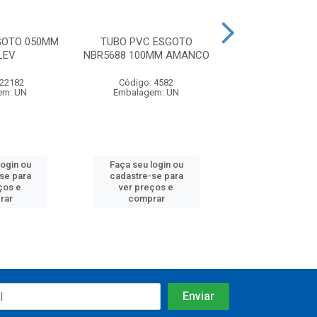
GOTO 050MM
TUBO PVC ESGOTO
TUBO PVC E
LEV
NBR5688 100MM AMANCO
NBR5688 050M
 22182
Código: 4582
Código: 45
em: UN
Embalagem: UN
Embalagem:
login ou
Faça seu login ou
Faça seu log
se para
cadastre-se para
cadastre-se
ços e
ver preços e
ver preços
rar
comprar
compra