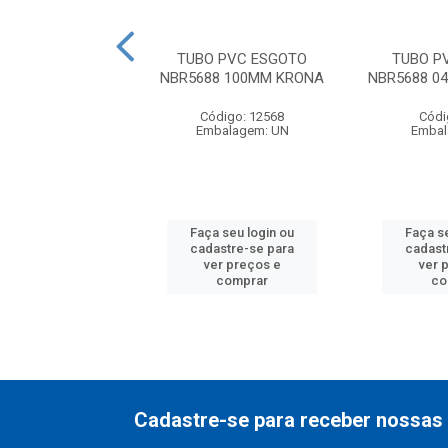
 PVC ESGOTO
TUBO PVC ESGOTO
TUBO P
8 150MM AMANCO
NBR5688 100MM KRONA
NBR5688 
ódigo: 4583
Código: 12568
Códi
balagem: UN
Embalagem: UN
Embal
 seu login ou
Faça seu login ou
Faça s
astre-se para
cadastre-se para
cadast
er preços e
ver preços e
ver 
comprar
comprar
co
Cadastre-se para receber nossas 