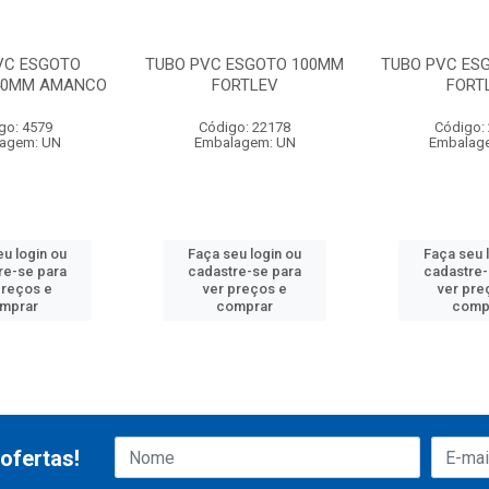
VC ESGOTO
TUBO PVC ESGOTO 100MM
TUBO PVC ES
040MM AMANCO
FORTLEV
FORT
go: 4579
Código: 22178
Código:
agem: UN
Embalagem: UN
Embalag
eu login ou
Faça seu login ou
Faça seu 
re-se para
cadastre-se para
cadastre-
preços e
ver preços e
ver pre
mprar
comprar
comp
ofertas!