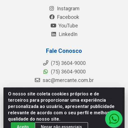
Instagram
Facebook
YouTube
LinkedIn
Fale Conosco
(75) 3604-9000
(75) 3604-9000
sac@mercante.com.br
O nosso site coleta cookies próprios e de
terceiros para proporcionar uma experiência
Mercante Distribuidora - Rua Mercante, 699 - Aviário, Feira de
personalizada ao usuário, apresentar publicidade
Santana/BA - CEP 44.096-218 - CNPJ 96.755.848/0001-08
relevante de acordo com o seu perfil e melhorar a
qualidade do nosso site.
Aceito
Negar não essenciais