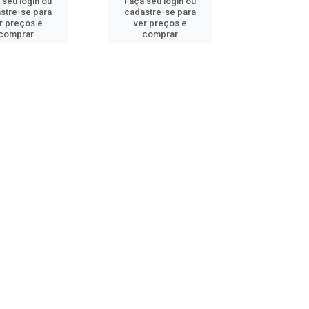
 seu login ou
Faça seu login ou
stre-se para
cadastre-se para
r preços e
ver preços e
comprar
comprar