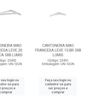
ONEIRA MAO
CANTONEIRA MAO
ESA LEVE 20
FRANCESA LEVE 15 BR 5X8
A 5X8 LUMIS
LUMIS
digo: 23452
Código: 23451
agem: UN-12UN
Embalagem: UN-12UN
 seu login ou
Faça seu login ou
stre-se para
cadastre-se para
r preços e
ver preços e
comprar
comprar