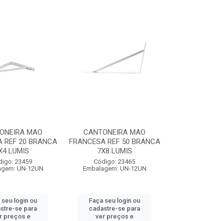
ONEIRA MAO
CANTONEIRA MAO
 REF 20 BRANCA
FRANCESA REF 50 BRANCA
X4 LUMIS
7X8 LUMIS
digo: 23459
Código: 23465
agem: UN-12UN
Embalagem: UN-12UN
 seu login ou
Faça seu login ou
stre-se para
cadastre-se para
r preços e
ver preços e