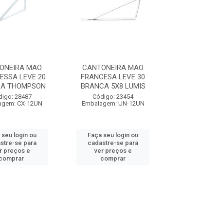
ONEIRA MAO
CANTONEIRA MAO
ESSA LEVE 20
FRANCESA LEVE 30
A THOMPSON
BRANCA 5X8 LUMIS
digo: 28487
Código: 23454
agem: CX-12UN
Embalagem: UN-12UN
 seu login ou
Faça seu login ou
stre-se para
cadastre-se para
r preços e
ver preços e
comprar
comprar