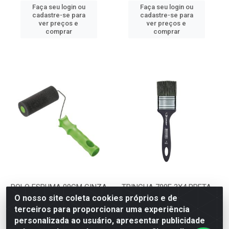
Faça seu login ou
Faça seu login ou
cadastre-se para
cadastre-se para
ver preços e
ver preços e
comprar
comprar
ROLO ESPUMA 09CM CINZA
TRINCHA 700E 3X4 PRETA
8094 COM SUPORTE
CONDOR
O nosso site coleta cookies próprios e de
CONDOR
terceiros para proporcionar uma experiência
Código: 14031
Código: 19689
personalizada ao usuário, apresentar publicidade
Embalagem: PC-12UN
Embalagem: UN-12UN