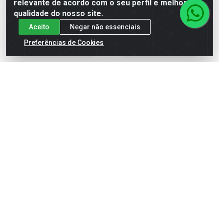
relevante de acordo com o seu perfil e melhorar a
qualidade do nosso site.
Aceito
Negar não essenciais
Faça seu login ou
Faça seu login ou
cadastre-se para
cadastre-se para
Preferências de Cookies
ver preços e
ver preços e
comprar
comprar
TRINCHA 700E 1X2 PRETA
ROLO ESPUMA 05CM CINZA
CONDOR
8094 COM SUPORTE
CONDOR