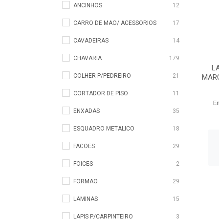
ANCINHOS
12
CARRO DE MAO/ ACESSORIOS
17
CAVADEIRAS
14
CHAVARIA
179
L
COLHER P/PEDREIRO
21
MARC
CORTADOR DE PISO
11
E
ENXADAS
35
ESQUADRO METALICO
18
FACOES
29
FOICES
2
FORMAO
29
LAMINAS
15
LAPIS P/CARPINTEIRO
3