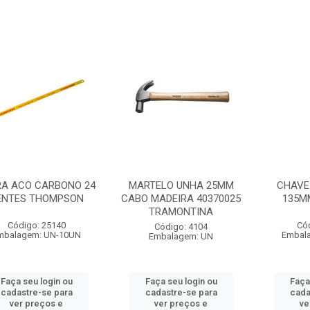
RA ACO CARBONO 24
MARTELO UNHA 25MM
CHAVE
ENTES THOMPSON
CABO MADEIRA 40370025
135M
TRAMONTINA
Código: 25140
Có
Código: 4104
mbalagem: UN-10UN
Embal
Embalagem: UN
Faça seu login ou
Faça seu login ou
Faça
cadastre-se para
cadastre-se para
cada
ver preços e
ver preços e
ve