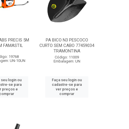
ABS PRECIS 5M
PA BICO N3 PESCOCO
M FAMASTIL
CURTO SEM CABO 77459034
TRAMONTINA
digo: 19768
Código: 11009
agem: UN-10UN
Embalagem: UN
 seu login ou
Faça seu login ou
stre-se para
cadastre-se para
r preços e
ver preços e
comprar
comprar