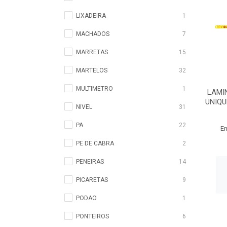
LIXADEIRA
1
MACHADOS
7
MARRETAS
15
MARTELOS
32
MULTIMETRO
1
LAMI
UNIQU
NIVEL
31
PA
22
E
PE DE CABRA
2
PENEIRAS
14
PICARETAS
9
PODAO
1
PONTEIROS
6