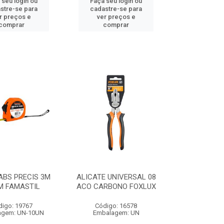
 seu login ou
Faça seu login ou
stre-se para
cadastre-se para
r preços e
ver preços e
comprar
comprar
ABS PRECIS 3M
ALICATE UNIVERSAL 08
M FAMASTIL
ACO CARBONO FOXLUX
digo: 19767
Código: 16578
agem: UN-10UN
Embalagem: UN