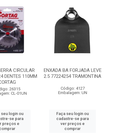
SERRA CIRCULAR
ENXADA BA FORJADA LEVE
24 DENTES 110MM
2.5 77224254 TRAMONTINA
CORTAG
Código: 4127
digo: 26315
Embalagem: UN
agem: CL-01UN
 seu login ou
Faça seu login ou
stre-se para
cadastre-se para
r preços e
ver preços e
comprar
comprar