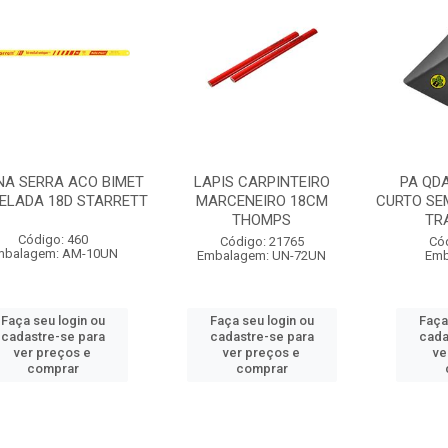
NA SERRA ACO BIMET
LAPIS CARPINTEIRO
PA QD
ELADA 18D STARRETT
MARCENEIRO 18CM
CURTO SE
THOMPS
TR
Código: 460
Código: 21765
Có
mbalagem: AM-10UN
Embalagem: UN-72UN
Emb
Faça seu login ou
Faça seu login ou
Faça
cadastre-se para
cadastre-se para
cada
ver preços e
ver preços e
ve
comprar
comprar