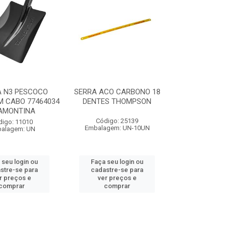
A N3 PESCOCO
SERRA ACO CARBONO 18
M CABO 77464034
DENTES THOMPSON
AMONTINA
Código: 25139
digo: 11010
Embalagem: UN-10UN
alagem: UN
 seu login ou
Faça seu login ou
stre-se para
cadastre-se para
r preços e
ver preços e
comprar
comprar