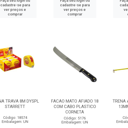
Faça seu login ou
Faça seu login ou
Faça
cadastre-se para
cadastre-se para
cada
ver preços e
ver preços e
ve
comprar
comprar
NA TRAVA 8M DYSPL
FACAO MATO AFIADO 18
TRENA 
STARRETT
COM CABO PLASTICO
13M
CORNETA
Código: 18574
Có
Código: 5176
Embalagem: UN
Embal
Embalagem: UN