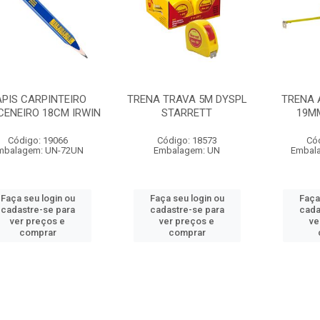
APIS CARPINTEIRO
TRENA TRAVA 5M DYSPL
TRENA 
ENEIRO 18CM IRWIN
STARRETT
19M
Código: 19066
Código: 18573
Có
mbalagem: UN-72UN
Embalagem: UN
Embal
Faça seu login ou
Faça seu login ou
Faça
cadastre-se para
cadastre-se para
cada
ver preços e
ver preços e
ve
comprar
comprar