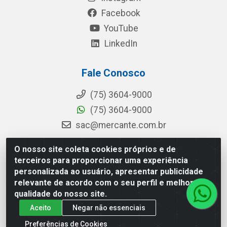
Facebook
YouTube
LinkedIn
Fale Conosco
(75) 3604-9000
(75) 3604-9000
sac@mercante.com.br
O nosso site coleta cookies próprios e de
terceiros para proporcionar uma experiência
Mercante Distribuidora - Rua Mercante, 699 - Aviário, Feira de
personalizada ao usuário, apresentar publicidade
Santana/BA - CEP 44.096-218 - CNPJ 96.755.848/0001-08
relevante de acordo com o seu perfil e melhorar a
qualidade do nosso site.
Aceito
Negar não essenciais
Preferências de Cookies