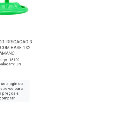
R IRRIGACAO 3
 COM BASE 1X2
AMANC
digo: 15192
alagem: UN
 seu login ou
stre-se para
r preços e
comprar