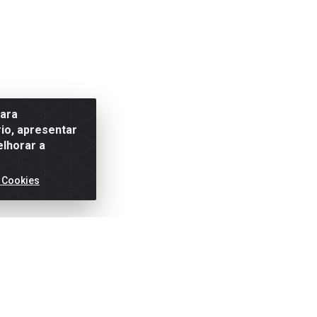
para
io, apresentar
elhorar a
 Cookies