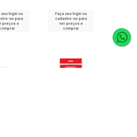
 seu login ou
Faça seu login ou
stre-se para
cadastre-se para
r preços e
ver preços e
comprar
comprar
CIA DUO SHOWER/
RESISTENCIA BELLA DUCHA
00W 220V TIPO L
220V 6800W LORENZETTI
RATIMIX