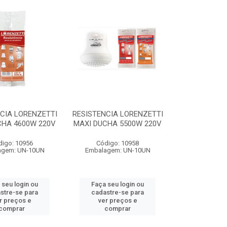
CIA LORENZETTI
RESISTENCIA LORENZETTI
CHA 4600W 220V
MAXI DUCHA 5500W 220V
digo: 10956
Código: 10958
agem: UN-10UN
Embalagem: UN-10UN
 seu login ou
Faça seu login ou
stre-se para
cadastre-se para
r preços e
ver preços e
comprar
comprar