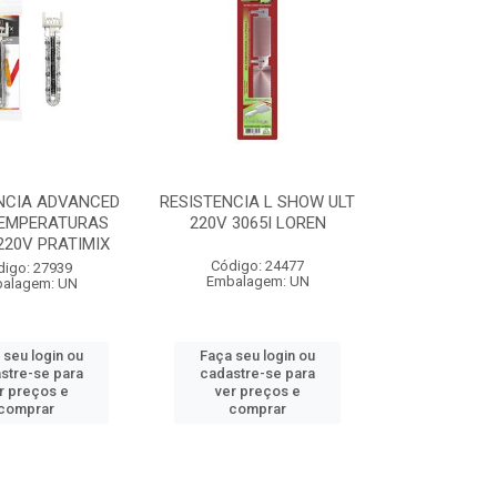
NCIA ADVANCED
RESISTENCIA L SHOW ULT
TEMPERATURAS
220V 3065I LOREN
220V PRATIMIX
Código: 24477
digo: 27939
Embalagem: UN
alagem: UN
 seu login ou
Faça seu login ou
stre-se para
cadastre-se para
r preços e
ver preços e
comprar
comprar