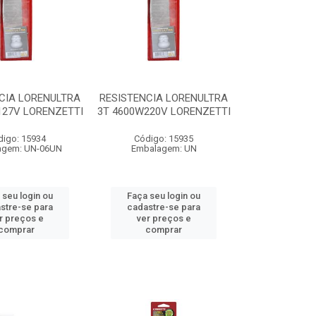
CIA LORENULTRA
RESISTENCIA LORENULTRA
127V LORENZETTI
3T 4600W220V LORENZETTI
digo: 15934
Código: 15935
agem: UN-06UN
Embalagem: UN
 seu login ou
Faça seu login ou
stre-se para
cadastre-se para
r preços e
ver preços e
comprar
comprar