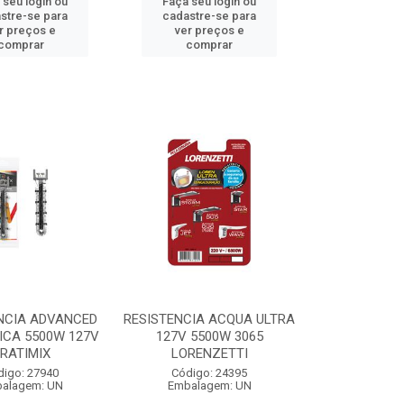
 seu login ou
Faça seu login ou
stre-se para
cadastre-se para
r preços e
ver preços e
comprar
comprar
NCIA ADVANCED
RESISTENCIA ACQUA ULTRA
ICA 5500W 127V
127V 5500W 3065
RATIMIX
LORENZETTI
digo: 27940
Código: 24395
alagem: UN
Embalagem: UN