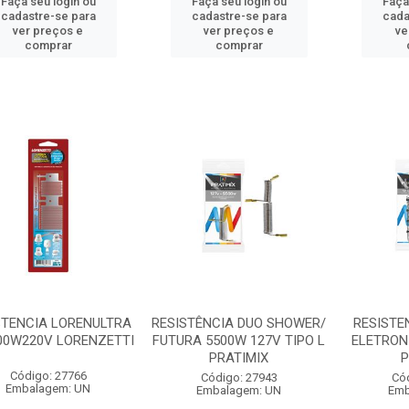
Faça seu login ou
Faça seu login ou
Faça
cadastre-se para
cadastre-se para
cada
ver preços e
ver preços e
ve
comprar
comprar
STENCIA LORENULTRA
RESISTÊNCIA DUO SHOWER/
RESISTE
00W220V LORENZETTI
FUTURA 5500W 127V TIPO L
ELETRON
PRATIMIX
P
Código: 27766
Código: 27943
Có
Embalagem: UN
Embalagem: UN
Emb