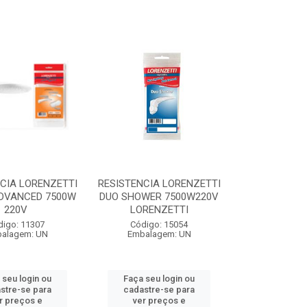
CIA LORENZETTI
RESISTENCIA LORENZETTI
DVANCED 7500W
DUO SHOWER 7500W220V
220V
LORENZETTI
digo: 11307
Código: 15054
alagem: UN
Embalagem: UN
 seu login ou
Faça seu login ou
stre-se para
cadastre-se para
r preços e
ver preços e