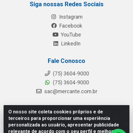
Siga nossas Redes Sociais
Instagram
Facebook
YouTube
LinkedIn
Fale Conosco
(75) 3604-9000
(75) 3604-9000
sac@mercante.com.br
O nosso site coleta cookies próprios e de
Mercante Distribuidora - Rua Mercante, 699 - Aviário,
terceiros para proporcionar uma experiência
Feira de Santana/BA - CEP 44.096-218 - CNPJ
personalizada ao usuário, apresentar publicidade
96.755.848/0001-08
relevante de acordo com o seu perfil e melhorar a