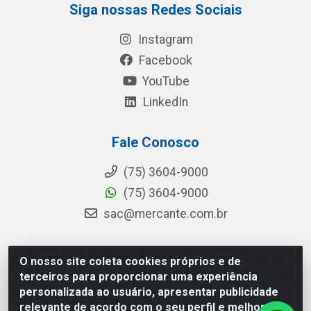
Siga nossas Redes Sociais
Instagram
Facebook
YouTube
LinkedIn
Fale Conosco
(75) 3604-9000
(75) 3604-9000
sac@mercante.com.br
O nosso site coleta cookies próprios e de
Mercante Distribuidora - Rua Mercante, 699 - Aviário,
terceiros para proporcionar uma experiência
Feira de Santana/BA - CEP 44.096-218 - CNPJ
personalizada ao usuário, apresentar publicidade
96.755.848/0001-08
relevante de acordo com o seu perfil e melhorar a