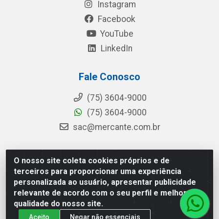
Instagram
Facebook
YouTube
LinkedIn
Fale Conosco
(75) 3604-9000
(75) 3604-9000
sac@mercante.com.br
O nosso site coleta cookies próprios e de
Mercante Distribuidora - Rua Mercante, 699 - Aviário,
terceiros para proporcionar uma experiência
Feira de Santana/BA - CEP 44.096-218 - CNPJ
personalizada ao usuário, apresentar publicidade
96.755.848/0001-08
relevante de acordo com o seu perfil e melhorar a
qualidade do nosso site.
Aceito
Negar não essenciais