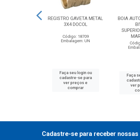
TOMATICA NIVEL
REGISTRO GAVETA METAL
BOIA AUT
1.5M SOPRANO
3X4 DOCOL
B
SUPERIO
MAR
digo: 27997
Código: 18709
balagem: UN
Embalagem: UN
Códig
Embal
 seu login ou
Faça seu login ou
Faça se
astre-se para
cadastre-se para
cadast
er preços e
ver preços e
ver 
comprar
comprar
co
Cadastre-se para receber nossas 