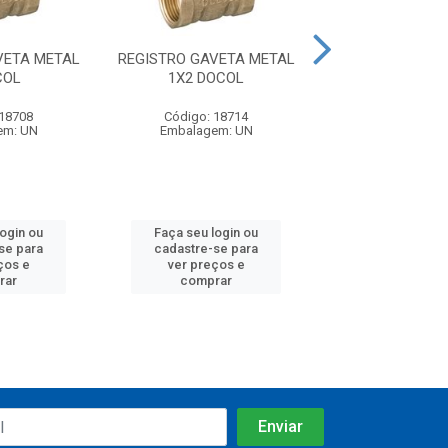
VETA METAL
REGISTRO GAVETA METAL
BOIA AUTOMATI
COL
1X2 DOCOL
16A 1,2M SO
 18708
Código: 18714
Código: 27
em: UN
Embalagem: UN
Embalagem:
login ou
Faça seu login ou
Faça seu log
se para
cadastre-se para
cadastre-se 
ços e
ver preços e
ver preços
rar
comprar
comprar