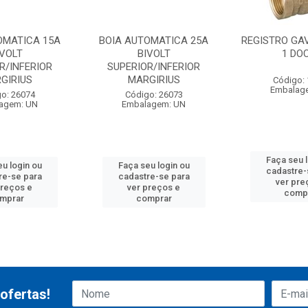
OMATICA 15A
BOIA AUTOMATICA 25A
REGISTRO GA
IVOLT
BIVOLT
1 DO
R/INFERIOR
SUPERIOR/INFERIOR
GIRIUS
MARGIRIUS
Código:
Embalag
o: 26074
Código: 26073
agem: UN
Embalagem: UN
Faça seu 
u login ou
Faça seu login ou
cadastre-
re-se para
cadastre-se para
ver pre
preços e
ver preços e
comp
mprar
comprar
ofertas!