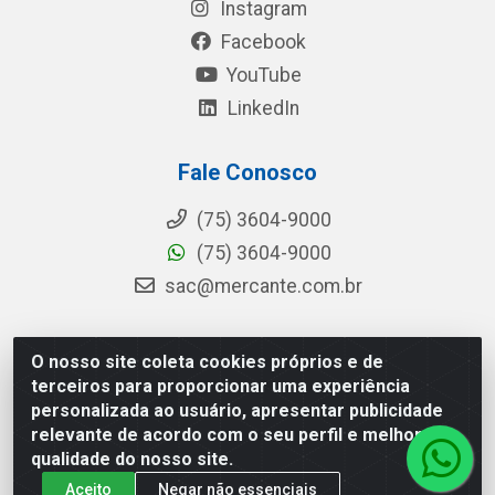
Instagram
Facebook
YouTube
LinkedIn
Fale Conosco
(75) 3604-9000
(75) 3604-9000
sac@mercante.com.br
O nosso site coleta cookies próprios e de
Mercante Distribuidora - Rua Mercante, 699 - Aviário,
terceiros para proporcionar uma experiência
Feira de Santana/BA - CEP 44.096-218 - CNPJ
personalizada ao usuário, apresentar publicidade
96.755.848/0001-08
relevante de acordo com o seu perfil e melhorar a
qualidade do nosso site.
Aceito
Negar não essenciais