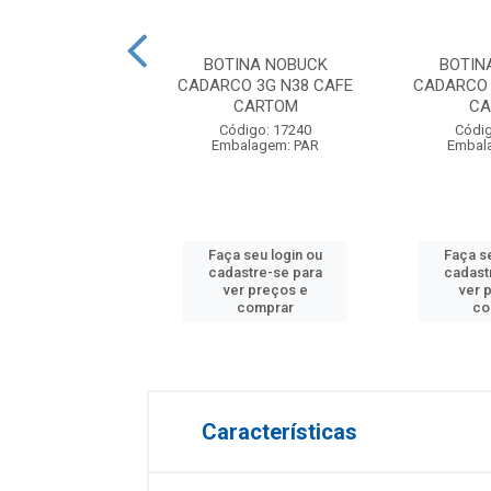
INA NOBUCK
BOTINA NOBUCK
BOTIN
O 3G N44 CAFE
CADARCO 3G N38 CAFE
CADARCO 
CARTOM
CARTOM
CA
digo: 17246
Código: 17240
Códig
alagem: PAR
Embalagem: PAR
Embal
 seu login ou
Faça seu login ou
Faça s
astre-se para
cadastre-se para
cadast
er preços e
ver preços e
ver 
comprar
comprar
co
Características