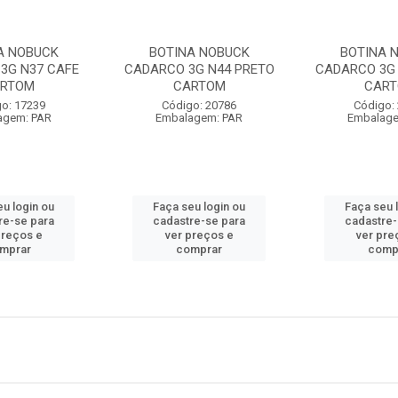
A NOBUCK
BOTINA NOBUCK
BOTINA 
3G N37 CAFE
CADARCO 3G N44 PRETO
CADARCO 3G
RTOM
CARTOM
CAR
o: 17239
Código: 20786
Código:
agem: PAR
Embalagem: PAR
Embalage
eu login ou
Faça seu login ou
Faça seu 
re-se para
cadastre-se para
cadastre-
preços e
ver preços e
ver pre
mprar
comprar
comp