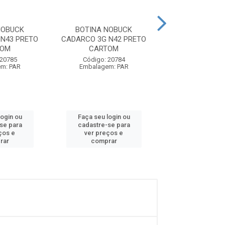
NOBUCK
BOTINA NOBUCK
BOTINA NO
 N43 PRETO
CADARCO 3G N42 PRETO
CADARCO 3G N4
TOM
CARTOM
CARTO
 20785
Código: 20784
Código: 20
m: PAR
Embalagem: PAR
Embalagem:
login ou
Faça seu login ou
Faça seu log
se para
cadastre-se para
cadastre-se
ços e
ver preços e
ver preços
rar
comprar
compra