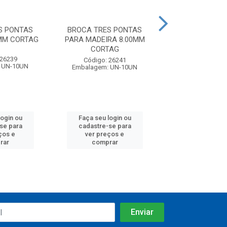
S PONTAS
BROCA TRES PONTAS
BROCA TRES 
0MM CORTAG
PARA MADEIRA 8.00MM
PARA MADEIRA
CORTAG
CORTA
 26239
Código: 26241
Código: 26
 UN-10UN
Embalagem: UN-10UN
Embalagem: C
login ou
Faça seu login ou
Faça seu log
se para
cadastre-se para
cadastre-se
ços e
ver preços e
ver preços
rar
comprar
compra