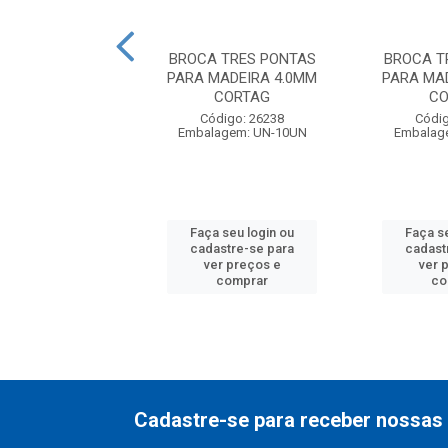
CHATA MADEIRA
BROCA TRES PONTAS
BROCA T
4 STANLEY
PARA MADEIRA 4.0MM
PARA MA
CORTAG
CO
digo: 17910
Código: 26238
Códig
balagem: UN
Embalagem: UN-10UN
Embalag
 seu login ou
Faça seu login ou
Faça s
astre-se para
cadastre-se para
cadast
er preços e
ver preços e
ver 
comprar
comprar
co
Cadastre-se para receber nossas 