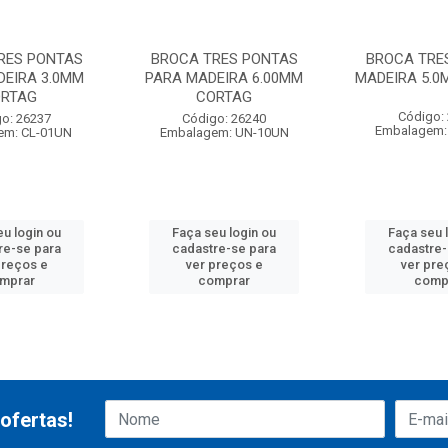
RES PONTAS
BROCA TRES PONTAS
BROCA TRE
DEIRA 3.0MM
PARA MADEIRA 6.00MM
MADEIRA 5.
RTAG
CORTAG
Código:
o: 26237
Código: 26240
Embalagem:
em: CL-01UN
Embalagem: UN-10UN
eu login ou
Faça seu login ou
Faça seu 
re-se para
cadastre-se para
cadastre-
preços e
ver preços e
ver pre
mprar
comprar
comp
ofertas!