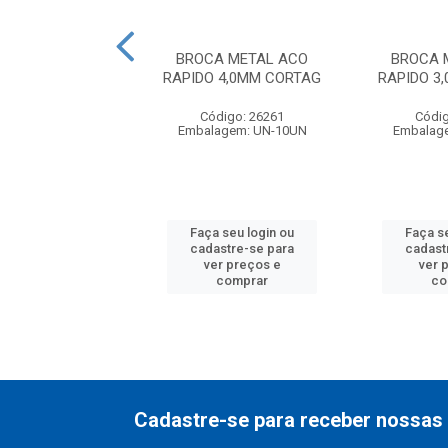
A METAL ACO
BROCA METAL ACO
BROCA 
 6.00MM IRWIN
RAPIDO 4,0MM CORTAG
RAPIDO 3
digo: 16363
Código: 26261
Códig
agem: UN-10UN
Embalagem: UN-10UN
Embalag
 seu login ou
Faça seu login ou
Faça s
astre-se para
cadastre-se para
cadast
er preços e
ver preços e
ver 
comprar
comprar
co
Cadastre-se para receber nossas 