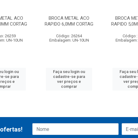
METAL ACO
BROCA METAL ACO
BROCA ME
,0MM CORTAG
RAPIDO 6,0MM CORTAG
RAPIDO 5,0
o: 26259
Código: 26264
Código:
em: UN-10UN
Embalagem: UN-10UN
Embalagem:
eu login ou
Faça seu login ou
Faça seu 
re-se para
cadastre-se para
cadastre-
preços e
ver preços e
ver pre
mprar
comprar
comp
ofertas!