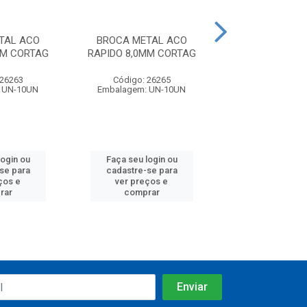
TAL ACO
BROCA METAL ACO
BROCA META
MM CORTAG
RAPIDO 8,0MM CORTAG
RAPIDO 1X8 
 26263
Código: 26265
Código: 37
 UN-10UN
Embalagem: UN-10UN
Embalagem: U
login ou
Faça seu login ou
Faça seu log
se para
cadastre-se para
cadastre-se
ços e
ver preços e
ver preços
rar
comprar
compra