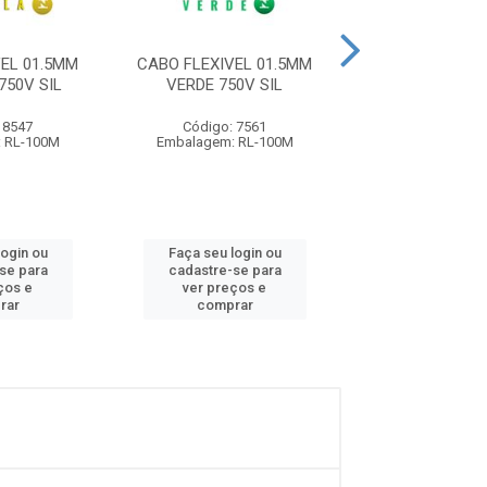
EL 01.5MM
CABO FLEXIVEL 01.5MM
CABO FLEXIVEL
50V SIL
VERDE 750V SIL
BRANCO 750
 8547
Código: 7561
Código: 75
 RL-100M
Embalagem: RL-100M
Embalagem: R
login ou
Faça seu login ou
Faça seu log
se para
cadastre-se para
cadastre-se
ços e
ver preços e
ver preços
rar
comprar
compra