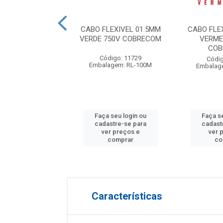
LEXIVEL BOBINA
CABO FLEXIVEL 01.5MM
CABO FLE
PRETO 750V SIL
VERDE 750V COBRECOM
VERME
COB
digo: 15152
Código: 11729
Códig
agem: BB-1800M
Embalagem: RL-100M
Embalag
 seu login ou
Faça seu login ou
Faça s
astre-se para
cadastre-se para
cadast
er preços e
ver preços e
ver 
comprar
comprar
co
Características