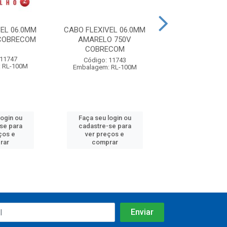
EL 06.0MM
CABO FLEXIVEL 06.0MM
CABO FLEXIVEL
 COBRECOM
AMARELO 750V
AMARELO 750
COBRECOM
 11747
Código: 75
Código: 11743
 RL-100M
Embalagem: R
Embalagem: RL-100M
login ou
Faça seu login ou
Faça seu log
se para
cadastre-se para
cadastre-se
ços e
ver preços e
ver preços
rar
comprar
compra