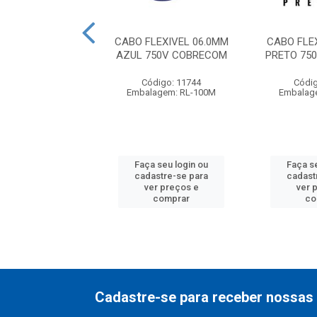
LEXIVEL BOBINA
CABO FLEXIVEL 06.0MM
CABO FLE
PRETO 750V SIL
AZUL 750V COBRECOM
PRETO 75
digo: 15785
Código: 11744
Códig
agem: BB-600M
Embalagem: RL-100M
Embalag
 seu login ou
Faça seu login ou
Faça s
astre-se para
cadastre-se para
cadast
er preços e
ver preços e
ver 
comprar
comprar
co
Cadastre-se para receber nossas 