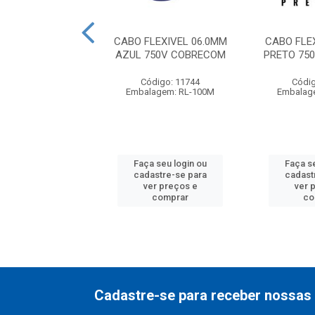
LEXIVEL BOBINA
CABO FLEXIVEL 06.0MM
CABO FLE
PRETO 750V SIL
AZUL 750V COBRECOM
PRETO 75
digo: 15785
Código: 11744
Códig
agem: BB-600M
Embalagem: RL-100M
Embalag
 seu login ou
Faça seu login ou
Faça s
astre-se para
cadastre-se para
cadast
er preços e
ver preços e
ver 
comprar
comprar
co
Cadastre-se para receber nossas 