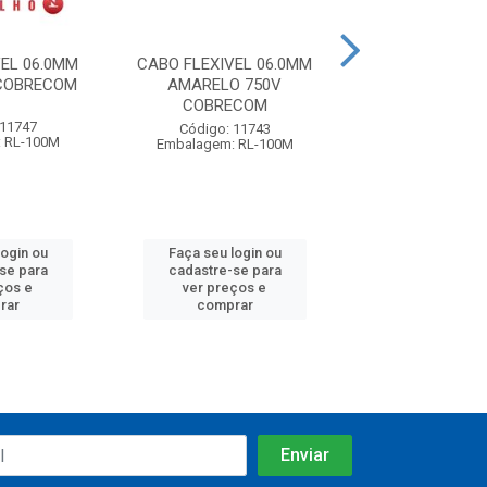
EL 06.0MM
CABO FLEXIVEL 06.0MM
CABO FLEXIVEL
 COBRECOM
AMARELO 750V
AMARELO 750
COBRECOM
 11747
Código: 75
Código: 11743
 RL-100M
Embalagem: R
Embalagem: RL-100M
login ou
Faça seu login ou
Faça seu log
se para
cadastre-se para
cadastre-se
ços e
ver preços e
ver preços
rar
comprar
compra