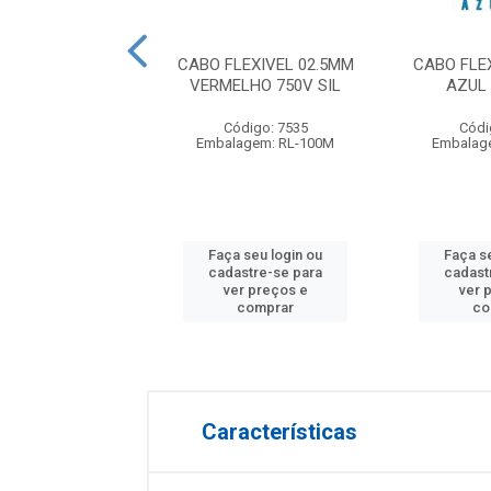
LEXIVEL BOBINA
CABO FLEXIVEL 02.5MM
CABO FLE
 VERMELHO 750V
VERMELHO 750V SIL
AZUL 
OBRECOM
Código: 7535
Códi
digo: 11965
Embalagem: RL-100M
Embalag
agem: BB-1000M
 seu login ou
Faça seu login ou
Faça s
astre-se para
cadastre-se para
cadast
er preços e
ver preços e
ver 
comprar
comprar
co
Características