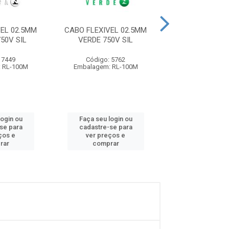
EL 02.5MM
CABO FLEXIVEL 02.5MM
CABO FLEXIVEL
50V SIL
VERDE 750V SIL
AZUL 750V C
 7449
Código: 5762
Código: 11
 RL-100M
Embalagem: RL-100M
Embalagem: R
login ou
Faça seu login ou
Faça seu log
se para
cadastre-se para
cadastre-se
ços e
ver preços e
ver preços
rar
comprar
compra