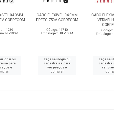
XIVEL 04.0MM
CABO FLEXIVEL 04.0MM
CABO FLEXIV
50V COBRECOM
PRETO 750V COBRECOM
VERMELH
COBR
o: 11739
Código: 11740
Código:
em: RL-100M
Embalagem: RL-100M
Embalagem:
eu login ou
Faça seu login ou
Faça seu 
re-se para
cadastre-se para
cadastre-
preços e
ver preços e
ver pre
mprar
comprar
comp