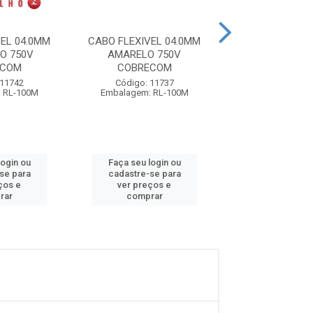
EL 04.0MM
CABO FLEXIVEL 04.0MM
CABO FLEXIVEL
O 750V
AMARELO 750V
PRETO 750V
ECOM
COBRECOM
Código: 75
 11742
Código: 11737
Embalagem: R
 RL-100M
Embalagem: RL-100M
login ou
Faça seu login ou
Faça seu log
se para
cadastre-se para
cadastre-se
ços e
ver preços e
ver preços
rar
comprar
compra