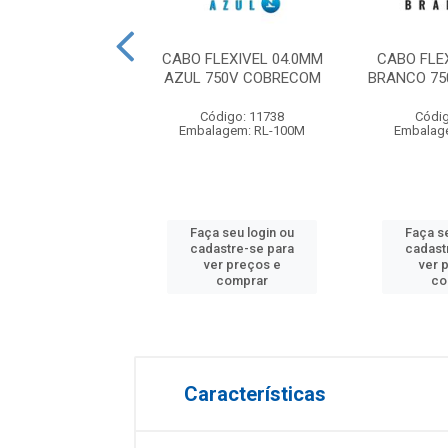
LEXIVEL BOBINA
CABO FLEXIVEL 04.0MM
CABO FLE
M PRETO 750V
AZUL 750V COBRECOM
BRANCO 7
OBRECOM
Código: 11738
Códig
digo: 12407
Embalagem: RL-100M
Embalag
agem: BB-700M
 seu login ou
Faça seu login ou
Faça s
astre-se para
cadastre-se para
cadast
er preços e
ver preços e
ver 
comprar
comprar
co
Características