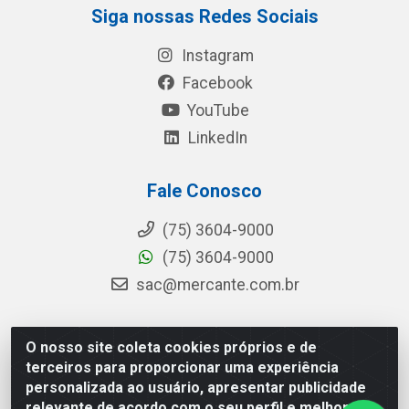
Siga nossas Redes Sociais
Instagram
Facebook
YouTube
LinkedIn
Fale Conosco
(75) 3604-9000
(75) 3604-9000
sac@mercante.com.br
O nosso site coleta cookies próprios e de
Mercante Distribuidora - Rua Mercante, 699 - Aviário,
terceiros para proporcionar uma experiência
Feira de Santana/BA - CEP 44.096-218 - CNPJ
personalizada ao usuário, apresentar publicidade
96.755.848/0001-08
relevante de acordo com o seu perfil e melhorar a