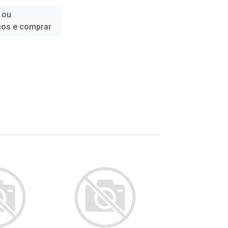
 ou
ços e comprar