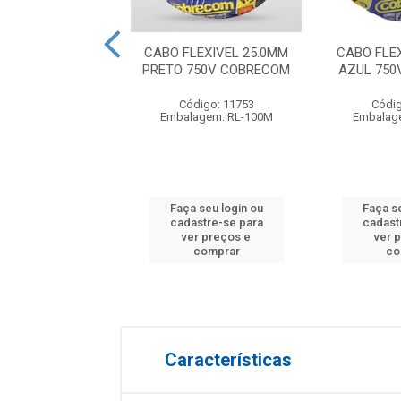
O MULTIPLEX
CABO FLEXIVEL 25.0MM
CABO FLE
DRUPLEX BOB
PRETO 750V COBRECOM
AZUL 750
V 25,00MM NI XLPE
1.00...
Código: 11753
Códig
Embalagem: RL-100M
Embalag
digo: 29435
agem: BB-1000M
Faça seu login ou
Faça se
 seu login ou
cadastre-se para
cadast
astre-se para
ver preços e
ver 
er preços e
comprar
co
comprar
Características