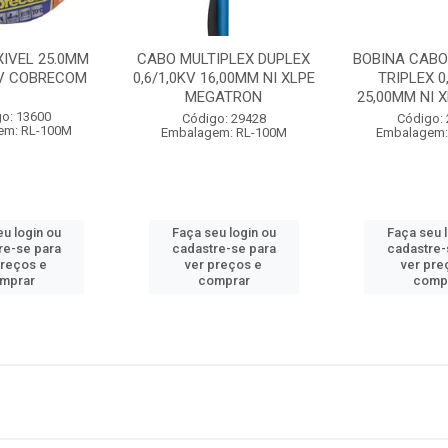
XIVEL 25.0MM
CABO MULTIPLEX DUPLEX
BOBINA CABO
V COBRECOM
0,6/1,0KV 16,00MM NI XLPE
TRIPLEX 0
MEGATRON
25,00MM NI X
o: 13600
Código: 29428
Código:
em: RL-100M
Embalagem: RL-100M
Embalagem:
u login ou
Faça seu login ou
Faça seu 
re-se para
cadastre-se para
cadastre-
preços e
ver preços e
ver pre
mprar
comprar
comp