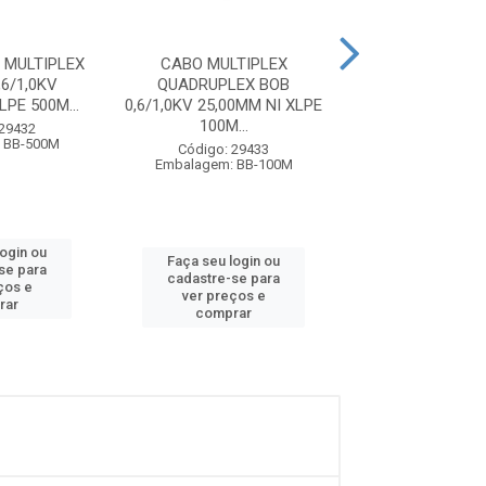
 MULTIPLEX
CABO MULTIPLEX
CABO MULTI
,6/1,0KV
QUADRUPLEX BOB
QUADRUPLEX
LPE 500M...
0,6/1,0KV 25,00MM NI XLPE
0,6/1,0KV 25,00M
100M...
1.00...
 29432
 BB-500M
Código: 29433
Código: 29
Embalagem: BB-100M
Embalagem: BB
login ou
Faça seu login ou
Faça seu log
se para
cadastre-se para
cadastre-se 
ços e
ver preços e
ver preços
rar
comprar
comprar