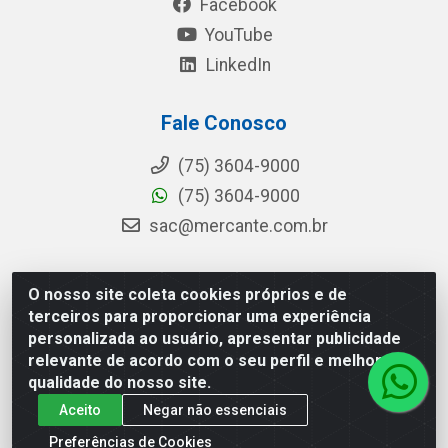
Facebook
YouTube
LinkedIn
Fale Conosco
(75) 3604-9000
(75) 3604-9000
sac@mercante.com.br
O nosso site coleta cookies próprios e de
Mercante Distribuidora - Rua Mercante, 699 - Aviário,
terceiros para proporcionar uma experiência
Feira de Santana/BA - CEP 44.096-218 - CNPJ
personalizada ao usuário, apresentar publicidade
96.755.848/0001-08
relevante de acordo com o seu perfil e melhorar a
qualidade do nosso site.
Aceito
Negar não essenciais
Preferências de Cookies