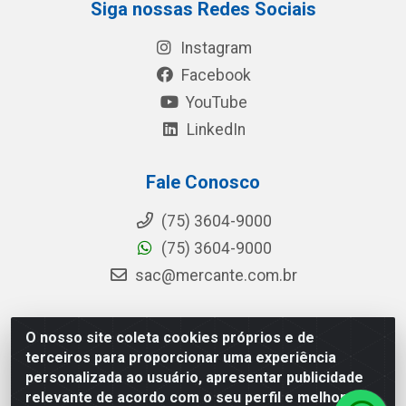
Siga nossas Redes Sociais
Instagram
Facebook
YouTube
LinkedIn
Fale Conosco
(75) 3604-9000
(75) 3604-9000
sac@mercante.com.br
O nosso site coleta cookies próprios e de
Mercante Distribuidora - Rua Mercante, 699 - Aviário,
terceiros para proporcionar uma experiência
Feira de Santana/BA - CEP 44.096-218 - CNPJ
personalizada ao usuário, apresentar publicidade
96.755.848/0001-08
relevante de acordo com o seu perfil e melhorar a