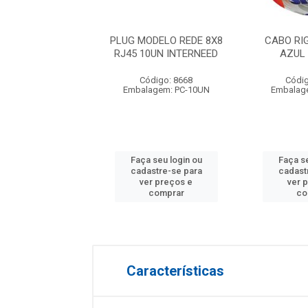
RIGIDO 25.0MM
PLUG MODELO REDE 8X8
CABO RI
750V COBRECOM
RJ45 10UN INTERNEED
AZUL 
digo: 11768
Código: 8668
Códig
agem: RL-100M
Embalagem: PC-10UN
Embalag
 seu login ou
Faça seu login ou
Faça se
astre-se para
cadastre-se para
cadast
er preços e
ver preços e
ver 
comprar
comprar
co
Características