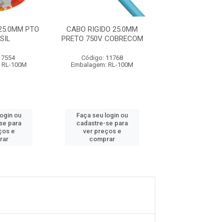
25.0MM PTO
CABO RIGIDO 25.0MM
PLUG MODELO R
SIL
PRETO 750V COBRECOM
RJ45 10UN IN
 7554
Código: 11768
Código: 86
 RL-100M
Embalagem: RL-100M
Embalagem: P
login ou
Faça seu login ou
Faça seu log
se para
cadastre-se para
cadastre-se 
ços e
ver preços e
ver preços
rar
comprar
comprar