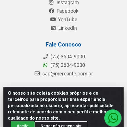
Instagram
Facebook
YouTube
LinkedIn
Fale Conosco
(75) 3604-9000
(75) 3604-9000
sac@mercante.com.br
O nosso site coleta cookies próprios e de
Mercante Distribuidora - Rua Mercante, 699 - Aviário,
terceiros para proporcionar uma experiência
Feira de Santana/BA - CEP 44.096-218 - CNPJ
personalizada ao usuário, apresentar publicidade
96.755.848/0001-08
relevante de acordo com o seu perfil e melhorar a
qualidade do nosso site.
Aceito
Negar não essenciais