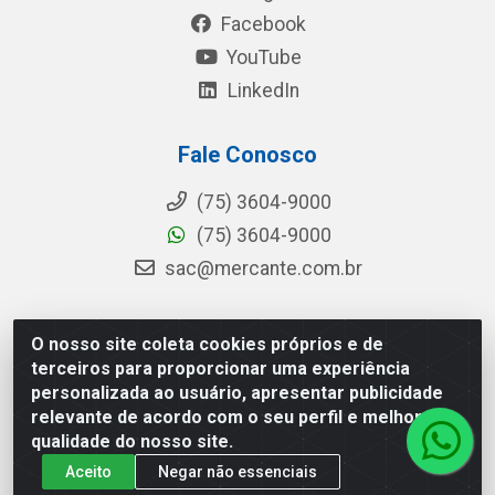
Facebook
YouTube
LinkedIn
Fale Conosco
(75) 3604-9000
(75) 3604-9000
sac@mercante.com.br
O nosso site coleta cookies próprios e de
Mercante Distribuidora - Rua Mercante, 699 - Aviário,
terceiros para proporcionar uma experiência
Feira de Santana/BA - CEP 44.096-218 - CNPJ
personalizada ao usuário, apresentar publicidade
96.755.848/0001-08
relevante de acordo com o seu perfil e melhorar a
qualidade do nosso site.
Aceito
Negar não essenciais