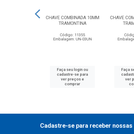
COMBINADA 24MM
CHAVE COMBINADA 10MM
CHAVE CO
AMONTINA
TRAMONTINA
TRAM
digo: 11640
Código: 11355
Códig
agem: UN-03UN
Embalagem: UN-03UN
Embalag
 seu login ou
Faça seu login ou
Faça s
astre-se para
cadastre-se para
cadast
er preços e
ver preços e
ver 
comprar
comprar
co
Cadastre-se para receber nossas 