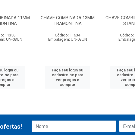
MBINADA 11MM
CHAVE COMBINADA 13MM
CHAVE COMB
ONTINA
TRAMONTINA
STAN
o: 11356
Código: 11634
Código:
em: UN-03UN
Embalagem: UN-03UN
Embalag
eu login ou
Faça seu login ou
Faça seu 
re-se para
cadastre-se para
cadastre-
preços e
ver preços e
ver pre
mprar
comprar
comp
ofertas!