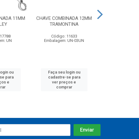
INADA 11MM
CHAVE COMBINADA 12MM
CHAVE COMBIN
LEY
TRAMONTINA
TRAMONT
 17788
Código: 11633
Código: 11
em: UN
Embalagem: UN-03UN
Embalagem: U
login ou
Faça seu login ou
Faça seu log
se para
cadastre-se para
cadastre-se
ços e
ver preços e
ver preços
rar
comprar
compra