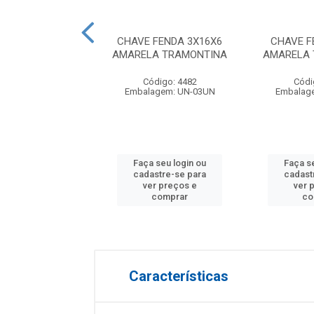
ENDA 3/16X5 CRV
CHAVE FENDA 3X16X6
CHAVE F
HOMPSON
AMARELA TRAMONTINA
AMARELA
digo: 24654
Código: 4482
Códi
agem: UN-06UN
Embalagem: UN-03UN
Embalag
 seu login ou
Faça seu login ou
Faça s
astre-se para
cadastre-se para
cadast
er preços e
ver preços e
ver 
comprar
comprar
co
Características