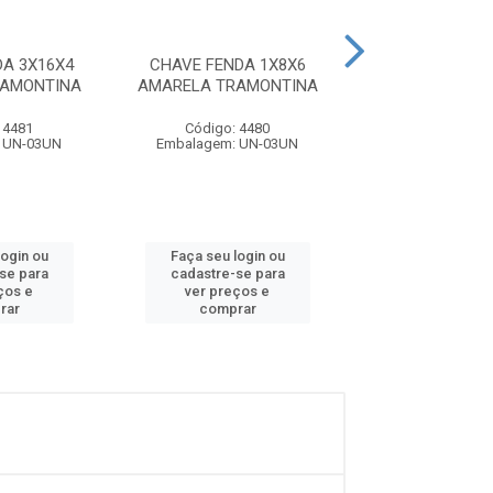
A 3X16X4
CHAVE FENDA 1X8X6
CHAVE FENDA 
RAMONTINA
AMARELA TRAMONTINA
AMARELA TRA
 4481
Código: 4480
Código: 57
 UN-03UN
Embalagem: UN-03UN
Embalagem: U
login ou
Faça seu login ou
Faça seu log
se para
cadastre-se para
cadastre-se
ços e
ver preços e
ver preços
rar
comprar
compra