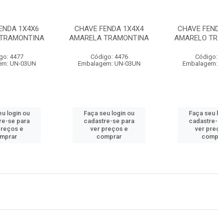
ENDA 1X4X6
CHAVE FENDA 1X4X4
CHAVE FEND
 TRAMONTINA
AMARELA TRAMONTINA
AMARELO T
go: 4477
Código: 4476
Código:
em: UN-03UN
Embalagem: UN-03UN
Embalagem:
eu login ou
Faça seu login ou
Faça seu 
re-se para
cadastre-se para
cadastre-
preços e
ver preços e
ver pre
mprar
comprar
comp