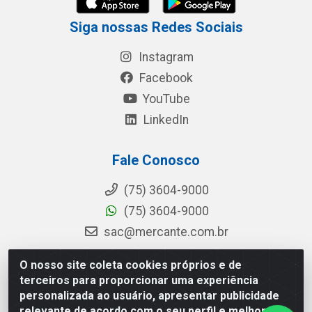
Siga nossas Redes Sociais
Instagram
Facebook
YouTube
LinkedIn
Fale Conosco
(75) 3604-9000
(75) 3604-9000
sac@mercante.com.br
O nosso site coleta cookies próprios e de
terceiros para proporcionar uma experiência
Mercante Distribuidora - Rua Mercante, 699 - Aviário, Feira de
personalizada ao usuário, apresentar publicidade
Santana/BA - CEP 44.096-218 - CNPJ 96.755.848/0001-08
relevante de acordo com o seu perfil e melhorar a