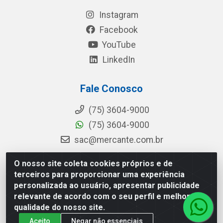
Instagram
Facebook
YouTube
LinkedIn
Fale Conosco
(75) 3604-9000
(75) 3604-9000
sac@mercante.com.br
O nosso site coleta cookies próprios e de
terceiros para proporcionar uma experiência
Mercante Distribuidora - Rua Mercante, 699 - Aviário, Feira de
personalizada ao usuário, apresentar publicidade
Santana/BA - CEP 44.096-218 - CNPJ 96.755.848/0001-08
relevante de acordo com o seu perfil e melhorar a
qualidade do nosso site.
Aceito
Negar não essenciais