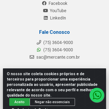
Facebook
YouTube
LinkedIn
Fale Conosco
(75) 3604-9000
(75) 3604-9000
sac@mercante.com.br
O nosso site coleta cookies próprios e de
Mercante Distribuidora - Rua Mercante, 699 - Aviário,
terceiros para proporcionar uma experiência
Feira de Santana/BA - CEP 44.096-218 - CNPJ
personalizada ao usuário, apresentar publicidade
96.755.848/0001-08
relevante de acordo com o seu perfil e melhorar a
qualidade do nosso site.
Aceito
Negar não essenciais