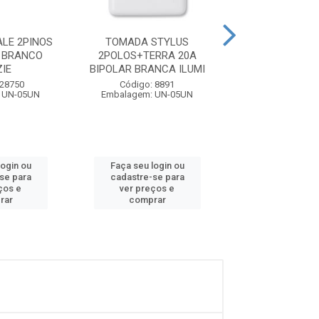
LE 2PINOS
TOMADA STYLUS
TOMADA ST
A BRANCO
2POLOS+TERRA 20A
2POLOS+TERR
IE
BIPOLAR BRANCA ILUMI
10A MB BRANC
 28750
Código: 8891
Código: 15
 UN-05UN
Embalagem: UN-05UN
Embalagem: U
login ou
Faça seu login ou
Faça seu log
se para
cadastre-se para
cadastre-se
ços e
ver preços e
ver preços
rar
comprar
compra