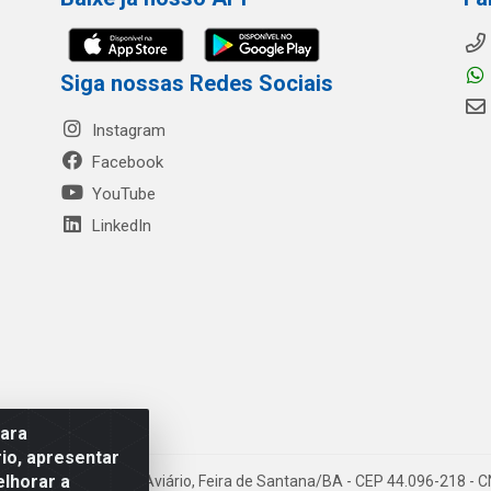
Siga nossas Redes Sociais
Instagram
Facebook
YouTube
LinkedIn
para
io, apresentar
elhorar a
- Rua Mercante, 699 - Aviário, Feira de Santana/BA - CEP 44.096-218 -