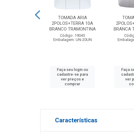
2 POLOS +TERRA
TOMADA ARIA
TOMA
50V COM PLACA
2POLOS+TERRA 10A
2POLOS
NCA PLUZIE
BRANCO TRAMONTINA
BRANCA 
digo: 28895
Código: 19045
Códig
agem: UN-10UN
Embalagem: UN-20UN
Embalag
 seu login ou
Faça seu login ou
Faça s
astre-se para
cadastre-se para
cadast
er preços e
ver preços e
ver 
comprar
comprar
co
Características