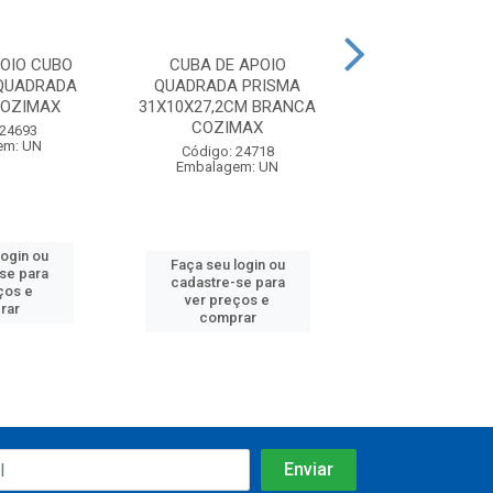
OIO CUBO
CUBA DE APOIO
CUBA DE A
 QUADRADA
QUADRADA PRISMA
RETANGULAR 
COZIMAX
31X10X27,2CM BRANCA
43X8X25 BR
COZIMAX
COZIMA
 24693
em: UN
Código: 24718
Código: 24
Embalagem: UN
Embalagem:
login ou
Faça seu login ou
Faça seu log
se para
cadastre-se para
cadastre-se
ços e
ver preços e
ver preços
rar
comprar
compra