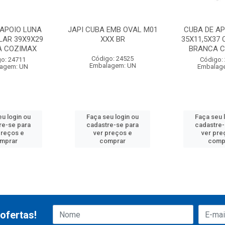
 APOIO LUNA
JAPI CUBA EMB OVAL M01
CUBA DE AP
LAR 39X9X29
XXX BR
35X11,5X37
A COZIMAX
BRANCA 
Código: 24525
o: 24711
Código:
Embalagem: UN
agem: UN
Embalag
eu login ou
Faça seu login ou
Faça seu 
re-se para
cadastre-se para
cadastre-
preços e
ver preços e
ver pre
mprar
comprar
comp
ofertas!