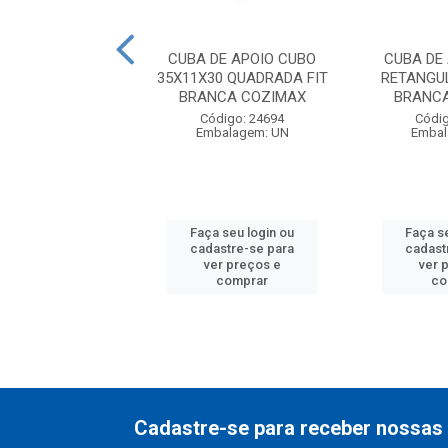
A DE APOIO
CUBA DE APOIO CUBO
CUBA DE
A LIBRA 37X9X30
35X11X30 QUADRADA FIT
RETANGU
TA COZIMAX
BRANCA COZIMAX
BRANC
digo: 24707
Código: 24694
Códig
balagem: UN
Embalagem: UN
Embal
 seu login ou
Faça seu login ou
Faça s
astre-se para
cadastre-se para
cadast
er preços e
ver preços e
ver 
comprar
comprar
co
Cadastre-se para receber nossas 