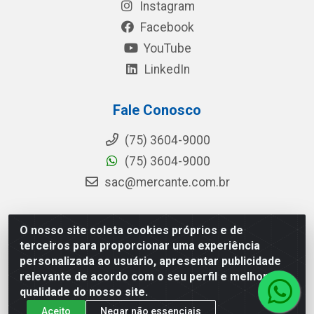
Instagram
Facebook
YouTube
LinkedIn
Fale Conosco
(75) 3604-9000
(75) 3604-9000
sac@mercante.com.br
O nosso site coleta cookies próprios e de
Mercante Distribuidora - Rua Mercante, 699 - Aviário,
terceiros para proporcionar uma experiência
Feira de Santana/BA - CEP 44.096-218 - CNPJ
personalizada ao usuário, apresentar publicidade
96.755.848/0001-08
relevante de acordo com o seu perfil e melhorar a
qualidade do nosso site.
Aceito
Negar não essenciais