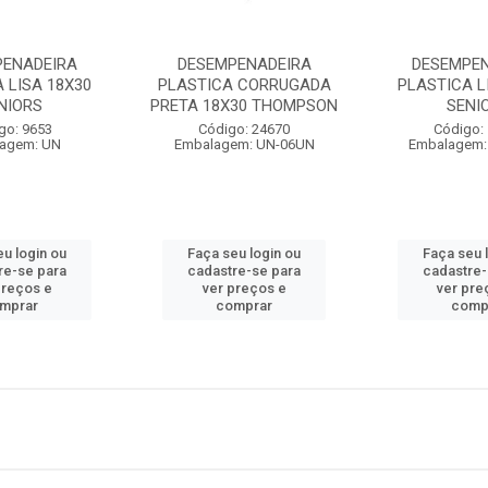
PENADEIRA
DESEMPENADEIRA
DESEMPE
 LISA 18X30
PLASTICA CORRUGADA
PLASTICA L
NIORS
PRETA 18X30 THOMPSON
SENI
go: 9653
Código: 24670
Código:
agem: UN
Embalagem: UN-06UN
Embalagem:
eu login ou
Faça seu login ou
Faça seu 
re-se para
cadastre-se para
cadastre-
preços e
ver preços e
ver pre
mprar
comprar
comp