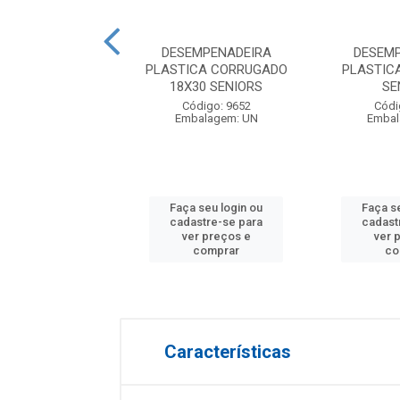
EMPENADEIRA
DESEMPENADEIRA
DESEM
CA LISA 14X27
PLASTICA CORRUGADO
PLASTICA
L MOMFORT
18X30 SENIORS
SE
digo: 19904
Código: 9652
Códi
balagem: UN
Embalagem: UN
Embal
 seu login ou
Faça seu login ou
Faça s
astre-se para
cadastre-se para
cadast
er preços e
ver preços e
ver 
comprar
comprar
co
Características