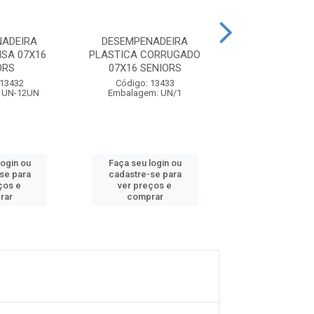
NADEIRA
DESEMPENADEIRA
DESEMPENA
ISA 07X16
PLASTICA CORRUGADO
PLASTICA CO
ORS
07X16 SENIORS
16X28 SEN
 13432
Código: 13433
Código: 11
 UN-12UN
Embalagem: UN/1
Embalagem:
login ou
Faça seu login ou
Faça seu log
se para
cadastre-se para
cadastre-se
ços e
ver preços e
ver preços
rar
comprar
compra