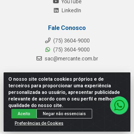
YouTube
LinkedIn
Fale Conosco
(75) 3604-9000
(75) 3604-9000
sac@mercante.com.br
O nosso site coleta cookies próprios e de
Mercante Distribuidora - Rua Mercante, 699 - Aviário,
terceiros para proporcionar uma experiência
Feira de Santana/BA - CEP 44.096-218 - CNPJ
personalizada ao usuário, apresentar publicidade
96.755.848/0001-08
relevante de acordo com o seu perfil e melhorar a
qualidade do nosso site.
Aceito
Negar não essenciais
Preferências de Cookies