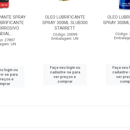
PANTE SPRAY
OLEO LUBRIFICANTE
OLEO LUBR
UBRIFICANTE
SPRAY 300ML SLUB300
SPRAY 300ML
ORROSIVO
STARRETT
DIAL...
Código:
Código: 20099
Embalag
Embalagem: UN
o: 27897
agem: UN
Faça seu login ou
Faça seu 
u login ou
cadastre-se para
cadastre-
re-se para
ver preços e
ver pre
preços e
comprar
comp
mprar