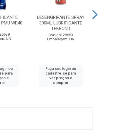
IFICANTE
DESENGRIPANTE SPRAY
OLEO LUBRIFI
 PMU WD40
300ML LUBRIFICANTE
CORRENT 250ML
TEKBOND
PRIME
 26639
Código: 28653
Código: 19
em: UN
Embalagem: UN
Embalagem:
login ou
Faça seu login ou
Faça seu log
se para
cadastre-se para
cadastre-se 
ços e
ver preços e
ver preços
rar
comprar
comprar