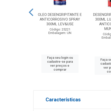
RIPANTE SPRAY
OLEO DESENGRIPITANTE E
DESENGRI
 FLEXTOP WD40
ANTICORROSIVO SPRAY
300ML L
300ML LEV&USE
ANTIC
MUN
digo: 26640
Código: 25221
balagem: UN
Embalagem: UN
Códig
Embal
 seu login ou
Faça seu login ou
Faça se
astre-se para
cadastre-se para
cadast
er preços e
ver preços e
ver 
comprar
comprar
co
Características