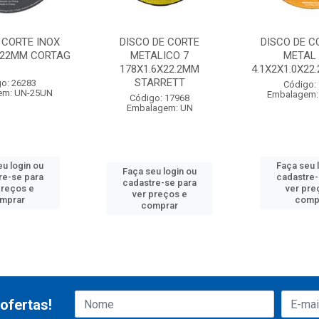
 CORTE INOX
DISCO DE CORTE
DISCO DE C
2,22MM CORTAG
METALICO 7
METAL 
178X1.6X22.2MM
4.1X2X1.0X22
STARRETT
o: 26283
Código:
em: UN-25UN
Embalagem:
Código: 17968
Embalagem: UN
eu login ou
Faça seu 
Faça seu login ou
re-se para
cadastre-
cadastre-se para
preços e
ver pre
ver preços e
mprar
comp
comprar
ofertas!