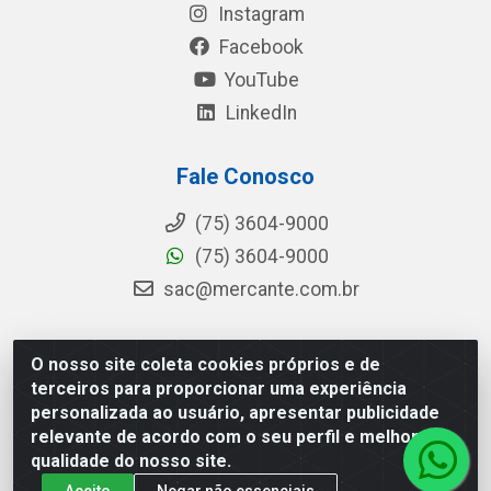
Instagram
Facebook
YouTube
LinkedIn
Fale Conosco
(75) 3604-9000
(75) 3604-9000
sac@mercante.com.br
O nosso site coleta cookies próprios e de
Mercante Distribuidora - Rua Mercante, 699 - Aviário,
terceiros para proporcionar uma experiência
Feira de Santana/BA - CEP 44.096-218 - CNPJ
personalizada ao usuário, apresentar publicidade
96.755.848/0001-08
relevante de acordo com o seu perfil e melhorar a
qualidade do nosso site.
Aceito
Negar não essenciais