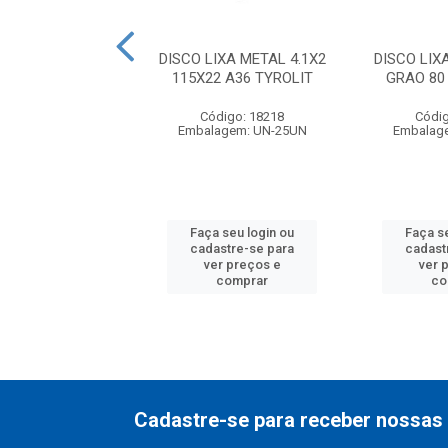
LIXA METALICA
DISCO LIXA METAL 4.1X2
DISCO LIX
180X22 C0036
115X22 A36 TYROLIT
GRAO 8
NORTON
Código: 18218
Códig
digo: 28439
Embalagem: UN-25UN
Embalag
agem: UN-10UN
 seu login ou
Faça seu login ou
Faça s
astre-se para
cadastre-se para
cadast
er preços e
ver preços e
ver 
comprar
comprar
co
Cadastre-se para receber nossas 