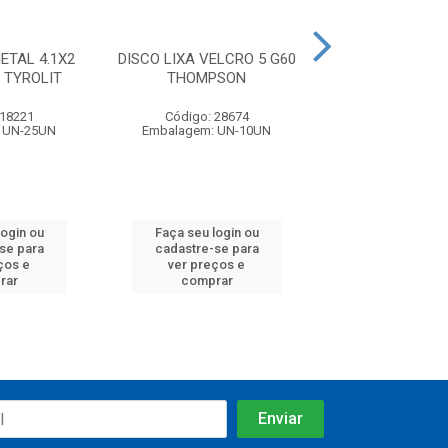
ETAL 4.1X2
DISCO LIXA VELCRO 5 G60
DISCO LIXA VEL
 TYROLIT
THOMPSON
THOMPS
 18221
Código: 28674
Código: 28
 UN-25UN
Embalagem: UN-10UN
Embalagem: U
login ou
Faça seu login ou
Faça seu log
se para
cadastre-se para
cadastre-se
ços e
ver preços e
ver preços
rar
comprar
compra