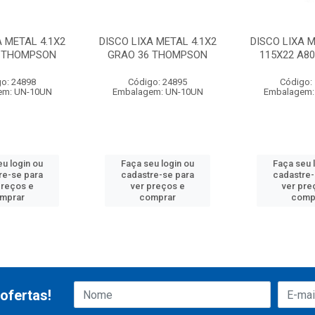
A METAL 4.1X2
DISCO LIXA METAL 4.1X2
DISCO LIXA M
0 THOMPSON
GRAO 36 THOMPSON
115X22 A80
o: 24898
Código: 24895
Código:
em: UN-10UN
Embalagem: UN-10UN
Embalagem:
eu login ou
Faça seu login ou
Faça seu 
re-se para
cadastre-se para
cadastre-
preços e
ver preços e
ver pre
mprar
comprar
comp
ofertas!