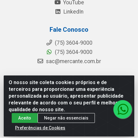
YouTube
LinkedIn
Fale Conosco
(75) 3604-9000
(75) 3604-9000
sac@mercante.com.br
O nosso site coleta cookies próprios e de
Mercante Distribuidora - Rua Mercante, 699 - Aviário,
terceiros para proporcionar uma experiência
Feira de Santana/BA - CEP 44.096-218 - CNPJ
personalizada ao usuário, apresentar publicidade
96.755.848/0001-08
relevante de acordo com o seu perfil e melhorar a
qualidade do nosso site.
Aceito
Negar não essenciais
Preferências de Cookies